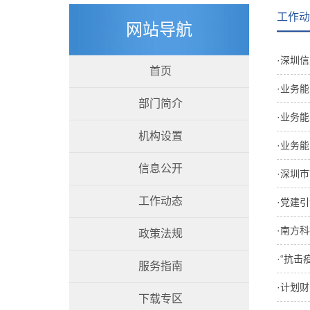
工作动
网站导航
·深圳
首页
·业务
部门简介
·业务
机构设置
·业务
信息公开
·深圳
工作动态
·党建
·南方
政策法规
·“抗
服务指南
·计划
下载专区